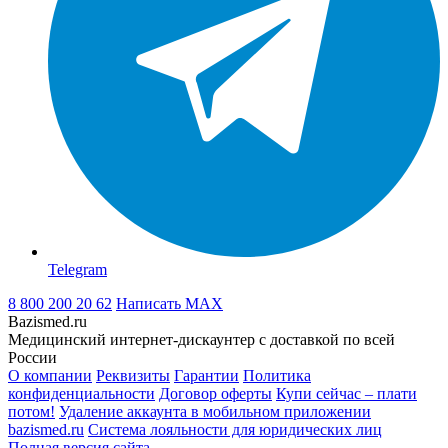
Telegram
8 800 200 20 62
Написать
MAX
Bazismed.ru
Медицинский интернет-дискаунтер с доставкой по всей
России
О компании
Реквизиты
Гарантии
Политика
конфиденциальности
Договор оферты
Купи сейчас – плати
потом!
Удаление аккаунта в мобильном приложении
bazismed.ru
Система лояльности для юридических лиц
Полная версия сайта