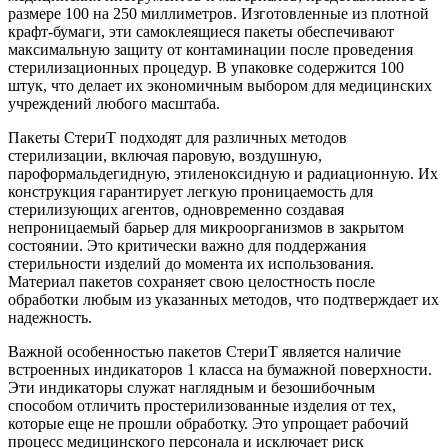
размере 100 на 250 миллиметров. Изготовленные из плотной
крафт-бумаги, эти самоклеящиеся пакеты обеспечивают
максимальную защиту от контаминации после проведения
стерилизационных процедур. В упаковке содержится 100
штук, что делает их экономичным выбором для медицинских
учреждений любого масштаба.
Пакеты СтериТ подходят для различных методов
стерилизации, включая паровую, воздушную,
пароформальдегидную, этиленоксидную и радиационную. Их
конструкция гарантирует легкую проницаемость для
стерилизующих агентов, одновременно создавая
непроницаемый барьер для микроорганизмов в закрытом
состоянии. Это критически важно для поддержания
стерильности изделий до момента их использования.
Материал пакетов сохраняет свою целостность после
обработки любым из указанных методов, что подтверждает их
надежность.
Важной особенностью пакетов СтериТ является наличие
встроенных индикаторов 1 класса на бумажной поверхности.
Эти индикаторы служат наглядным и безошибочным
способом отличить простерилизованные изделия от тех,
которые еще не прошли обработку. Это упрощает рабочий
процесс медицинского персонала и исключает риск