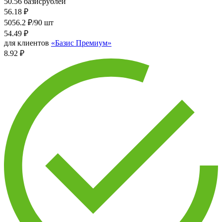
50.56 базисрублей
56.18
₽
5056.2 ₽/90 шт
54.49
₽
для клиентов
«Базис Премиум»
8.92 ₽