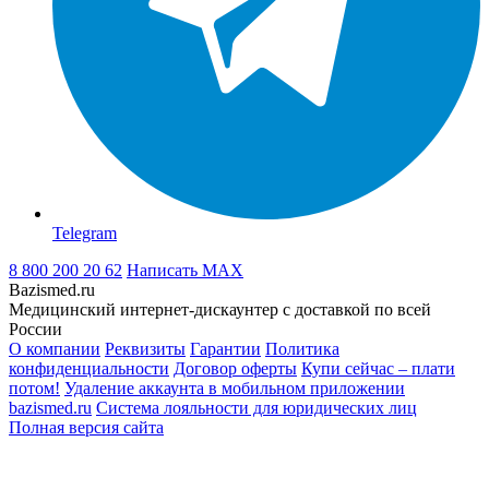
Telegram
8 800 200 20 62
Написать
MAX
Bazismed.ru
Медицинский интернет-дискаунтер с доставкой по всей
России
О компании
Реквизиты
Гарантии
Политика
конфиденциальности
Договор оферты
Купи сейчас – плати
потом!
Удаление аккаунта в мобильном приложении
bazismed.ru
Система лояльности для юридических лиц
Полная версия сайта