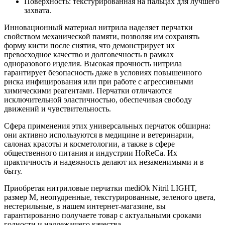
Поверхность: текстурированная на пальцах для лучшего
захвата.
Инновационный материал нитрила наделяет перчатки
свойством механической памяти, позволяя им сохранять
форму кисти после снятия, что демонстрирует их
превосходное качество и долговечность в рамках
одноразового изделия. Высокая прочность нитрила
гарантирует безопасность даже в условиях повышенного
риска инфицирования или при работе с агрессивными
химическими реагентами. Перчатки отличаются
исключительной эластичностью, обеспечивая свободу
движений и чувствительность.
Сфера применения этих универсальных перчаток обширна:
они активно используются в медицине и ветеринарии,
салонах красоты и косметологии, а также в сфере
общественного питания и индустрии HoReCa. Их
практичность и надежность делают их незаменимыми и в
быту.
Приобретая нитриловые перчатки mediOk Nitril LIGHT,
размер M, неопудренные, текстурированные, зеленого цвета,
нестерильные, в нашем интернет-магазине, вы
гарантированно получаете товар с актуальными сроками
годности и надлежащего качества.