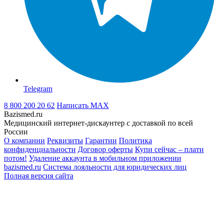
Telegram
8 800 200 20 62
Написать
MAX
Bazismed.ru
Медицинский интернет-дискаунтер с доставкой по всей
России
О компании
Реквизиты
Гарантии
Политика
конфиденциальности
Договор оферты
Купи сейчас – плати
потом!
Удаление аккаунта в мобильном приложении
bazismed.ru
Система лояльности для юридических лиц
Полная версия сайта