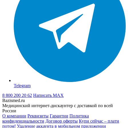
Telegram
8 800 200 20 62
Написать
MAX
Bazismed.ru
Медицинский интернет-дискаунтер с доставкой по всей
России
О компании
Реквизиты
Гарантии
Политика
конфиденциальности
Договор оферты
Купи сейчас – плати
потом!
Удаление аккаунта в мобильном приложении