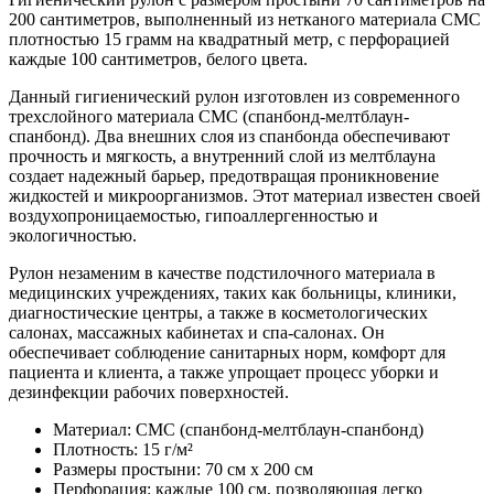
200 сантиметров, выполненный из нетканого материала СМС
плотностью 15 грамм на квадратный метр, с перфорацией
каждые 100 сантиметров, белого цвета.
Данный гигиенический рулон изготовлен из современного
трехслойного материала СМС (спанбонд-мелтблаун-
спанбонд). Два внешних слоя из спанбонда обеспечивают
прочность и мягкость, а внутренний слой из мелтблауна
создает надежный барьер, предотвращая проникновение
жидкостей и микроорганизмов. Этот материал известен своей
воздухопроницаемостью, гипоаллергенностью и
экологичностью.
Рулон незаменим в качестве подстилочного материала в
медицинских учреждениях, таких как больницы, клиники,
диагностические центры, а также в косметологических
салонах, массажных кабинетах и спа-салонах. Он
обеспечивает соблюдение санитарных норм, комфорт для
пациента и клиента, а также упрощает процесс уборки и
дезинфекции рабочих поверхностей.
Материал: СМС (спанбонд-мелтблаун-спанбонд)
Плотность: 15 г/м²
Размеры простыни: 70 см х 200 см
Перфорация: каждые 100 см, позволяющая легко