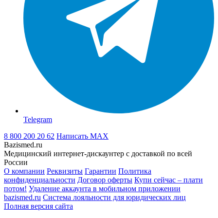
Telegram
8 800 200 20 62
Написать
MAX
Bazismed.ru
Медицинский интернет-дискаунтер с доставкой по всей
России
О компании
Реквизиты
Гарантии
Политика
конфиденциальности
Договор оферты
Купи сейчас – плати
потом!
Удаление аккаунта в мобильном приложении
bazismed.ru
Система лояльности для юридических лиц
Полная версия сайта