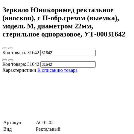
Зеркало Юникорнмед ректальное
(аноскоп), с П-обр.срезом (выемка),
модель M, диаметром 22мм,
стерильное одноразовое, УТ-00031642
Код товара:
31642
Код товара:
31642
Характеристики
К описанию товара
Артикул
АС01-02
Вид
Ректальный