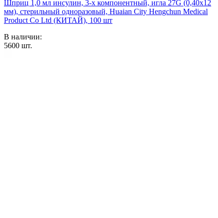
Шприц 1,0 мл инсулин, 3-х компонентный, игла 27G (0,40х12
мм), стерильный одноразовый, Huaian City Hengchun Medical
Product Co Ltd (КИТАЙ), 100 шт
В наличии:
5600
шт.