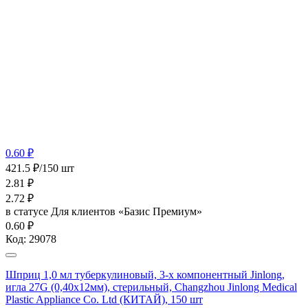
0.60 ₽
421.5 ₽/150 шт
2.81
₽
2.72
₽
в статусе
Для клиентов «Базис Премиум»
0.60 ₽
Код:
29078
Шприц 1,0 мл туберкулиновый, 3-х компонентный Jinlong,
игла 27G (0,40х12мм), стерильный, Changzhou Jinlong Medical
Plastic Appliance Co. Ltd (КИТАЙ), 150 шт