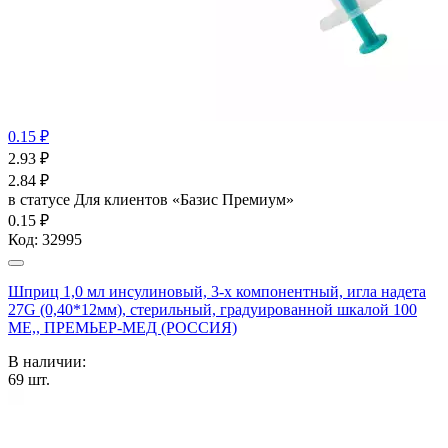
0.15 ₽
2.93
₽
2.84
₽
в статусе
Для клиентов «Базис Премиум»
0.15 ₽
Код:
32995
Шприц 1,0 мл инсулиновый, 3-х компонентный, игла надета
27G (0,40*12мм), стерильный, градуированной шкалой 100
МЕ,, ПРЕМЬЕР-МЕД (РОССИЯ)
В наличии:
69
шт.