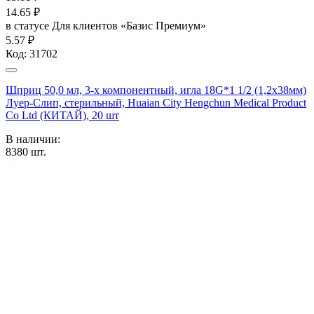
14.65
₽
в статусе
Для клиентов «Базис Премиум»
5.57 ₽
Код:
31702
Шприц 50,0 мл, 3-х компонентный, игла 18G*1 1/2 (1,2х38мм)
Луер-Слип, стерильный, Huaian City Hengchun Medical Product
Co Ltd (КИТАЙ), 20 шт
В наличии:
8380
шт.