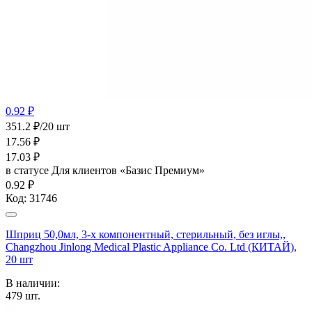
0.92 ₽
351.2 ₽/20 шт
17.56
₽
17.03
₽
в статусе
Для клиентов «Базис Премиум»
0.92 ₽
Код:
31746
Шприц 50,0мл, 3-х компонентный, стерильный, без иглы,,
Changzhou Jinlong Medical Plastic Appliance Co. Ltd (КИТАЙ),
20 шт
В наличии:
479
шт.