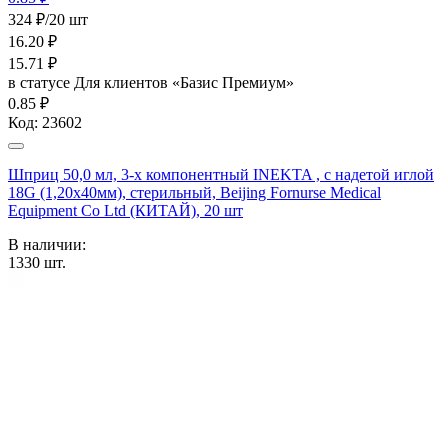
324 ₽/20 шт
16.20
₽
15.71
₽
в статусе
Для клиентов «Базис Премиум»
0.85 ₽
Код:
23602
Шприц 50,0 мл, 3-х компонентный INEKTA , с надетой иглой
18G (1,20х40мм), стерильный, Beijing Fornurse Medical
Equipment Co Ltd (КИТАЙ), 20 шт
В наличии:
1330
шт.