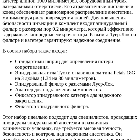
катетер длиной 1000 миллиметров, оборудованный тремя
латеральными отверстиями. Его атравматичный дистальный
конец обеспечивает равномерное распределение анестетика,
минимизируя риск повреждения тканей. Для повышения
безопасности инъекции в комплект входит эпидуральный
фильтр с размером пор 0.2 микрометра, который эффективно
задерживает инородные микрочастицы. Разъемы Луер-Лок на
фильтре и катетере гарантируют надежное соединение.
В состав набора также входят:
Стандартный шприц для определения потери
сопротивления.
Эпидуральная игла Туохи с павильоном типа Petals 18G
на 3 дюйма (1.34 на 80 миллиметров).
Эпидуральный фильтр с разъемами Луер-Лок.
Адаптер для подключения компонентов.
Фиксатор эпидурального катетера для надежного
закрепления.
Фиксатор эпидурального фильтра.
Этот набор идеально подходит для специалистов, проводящих
процедуры эпидуральной анестезии в различных
клинических условиях, где требуется высокая точность,
безопасность и контроль над введением анестетика. Он
разработан с учетом потребностей медицинского персонала