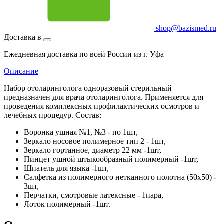
shop@bazismed.ru
Доставка в
Ежедневная доставка по всей России из г. Уфа
Описание
Набор отоларинголога одноразовый стерильный
предназначен для врача отоларинголога. Применяется для
проведения комплексных профилактических осмотров и
лечебных процедур. Состав:
Воронка ушная №1, №3 - по 1шт,
Зеркало носовое полимерное тип 2 - 1шт,
Зеркало гортанное, диаметр 22 мм -1шт,
Пинцет ушной штыкообразный полимерный -1шт,
Шпатель для языка -1шт,
Салфетка из полимерного нетканного полотна (50х50) -
3шт,
Перчатки, смотровые латексные - 1пара,
Лоток полимерный -1шт.