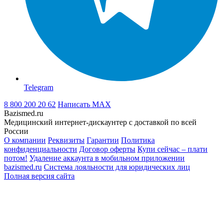
Telegram
8 800 200 20 62
Написать
MAX
Bazismed.ru
Медицинский интернет-дискаунтер с доставкой по всей
России
О компании
Реквизиты
Гарантии
Политика
конфиденциальности
Договор оферты
Купи сейчас – плати
потом!
Удаление аккаунта в мобильном приложении
bazismed.ru
Система лояльности для юридических лиц
Полная версия сайта