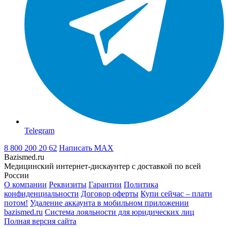
Telegram
8 800 200 20 62
Написать
MAX
Bazismed.ru
Медицинский интернет-дискаунтер с доставкой по всей
России
О компании
Реквизиты
Гарантии
Политика
конфиденциальности
Договор оферты
Купи сейчас – плати
потом!
Удаление аккаунта в мобильном приложении
bazismed.ru
Система лояльности для юридических лиц
Полная версия сайта