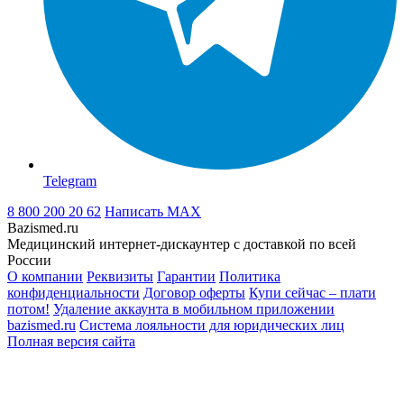
Telegram
8 800 200 20 62
Написать
MAX
Bazismed.ru
Медицинский интернет-дискаунтер с доставкой по всей
России
О компании
Реквизиты
Гарантии
Политика
конфиденциальности
Договор оферты
Купи сейчас – плати
потом!
Удаление аккаунта в мобильном приложении
bazismed.ru
Система лояльности для юридических лиц
Полная версия сайта