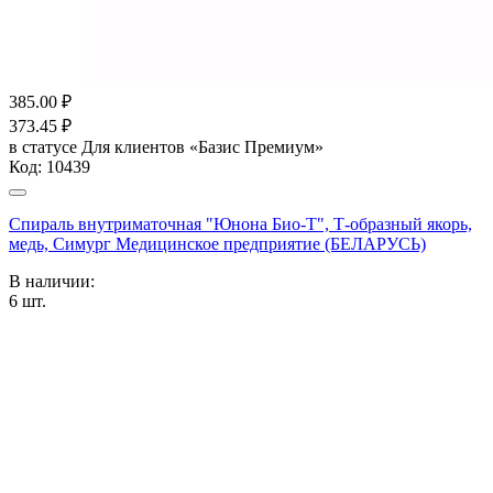
385.00
₽
373.45
₽
в статусе
Для клиентов «Базис Премиум»
Код:
10439
Спираль внутриматочная "Юнона Био-Т", Т-образный якорь,
медь, Симург Медицинское предприятие (БЕЛАРУСЬ)
В наличии:
6
шт.