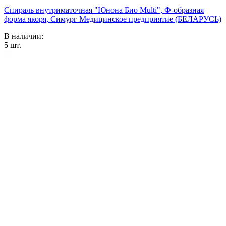
Спираль внутриматочная "Юнона Био Multi", Ф-образная
форма якоря, Симург Медицинское предприятие (БЕЛАРУСЬ)
В наличии:
5
шт.