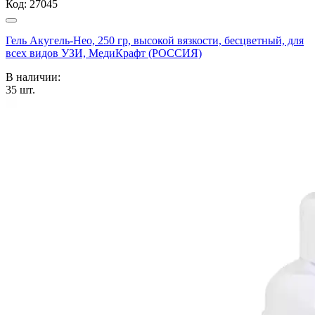
Код:
27045
Гель Акугель-Нео, 250 гр, высокой вязкости, бесцветный, для
всех видов УЗИ, МедиКрафт (РОССИЯ)
В наличии:
35
шт.