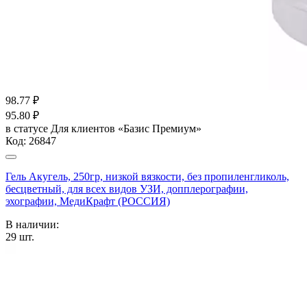
98.77
₽
95.80
₽
в статусе
Для клиентов «Базис Премиум»
Код:
26847
Гель Акугель, 250гр, низкой вязкости, без пропиленгликоль,
бесцветный, для всех видов УЗИ, допплерографии,
эхографии, МедиКрафт (РОССИЯ)
В наличии:
29
шт.