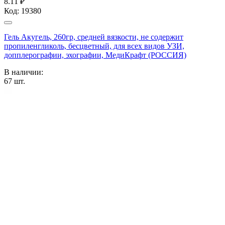
8.11 ₽
Код:
19380
Гель Акугель, 260гр, средней вязкости, не содержит
пропиленгликоль, бесцветный, для всех видов УЗИ,
допплерографии, эхографии, МедиКрафт (РОССИЯ)
В наличии:
67
шт.