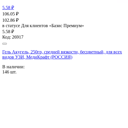
5.58 ₽
106.05
₽
102.86
₽
в статусе
Для клиентов «Базис Премиум»
5.58 ₽
Код:
26917
Гель Акугель, 250гр, средней вязкости, бесцветный, для всех
видов УЗИ, МедиКрафт (РОССИЯ)
В наличии:
146
шт.