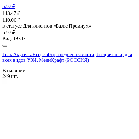
5.97 ₽
113.47
₽
110.06
₽
в статусе
Для клиентов «Базис Премиум»
5.97 ₽
Код:
19737
Гель Акугель-Нео, 250гр, средней вязкости, бесцветный, для
всех видов УЗИ, МедиКрафт (РОССИЯ)
В наличии:
249
шт.