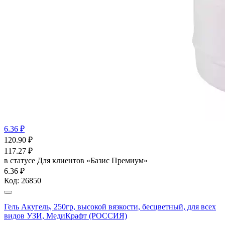
6.36 ₽
120.90
₽
117.27
₽
в статусе
Для клиентов «Базис Премиум»
6.36 ₽
Код:
26850
Гель Акугель, 250гр, высокой вязкости, бесцветный, для всех
видов УЗИ, МедиКрафт (РОССИЯ)