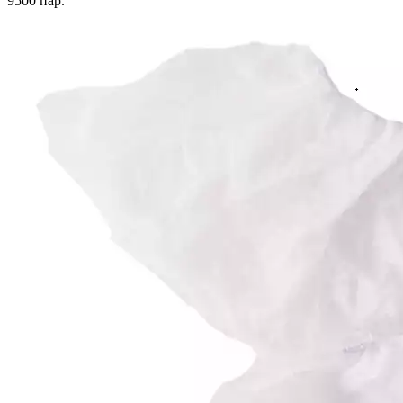
9500
пар.