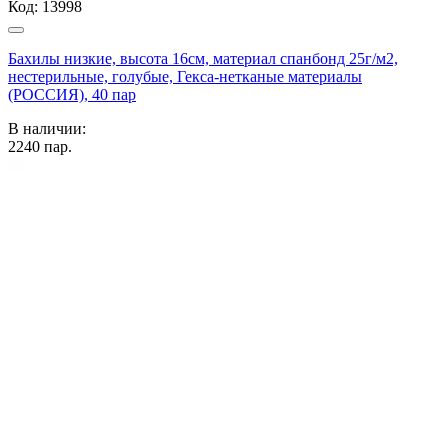
Код:
13998
Бахилы низкие, высота 16см, материал спанбонд 25г/м2,
нестерильные, голубые, Гекса-нетканые материалы
(РОССИЯ), 40 пар
В наличии:
2240
пар.