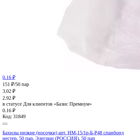
0.16 ₽
151 ₽/50 пар
3.02
₽
2.92
₽
в статусе
Для клиентов «Базис Премиум»
0.16 ₽
Код:
31849
Бахилы низкие (носочки) арт. НМ-15/1р-Б-Р48 спанбонд
нестер, 50 пар, Элегрин (РОССИЯ), 50 пар