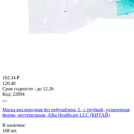
102.34
₽
120.40
Срок годности - до 12.26
Код:
22894
Маска кислородная без небулайзера, L, с трубкой, удлиненная
форма, нестерильная, Alba Healthcare LLC (КИТАЙ)
В наличии:
168
шт.