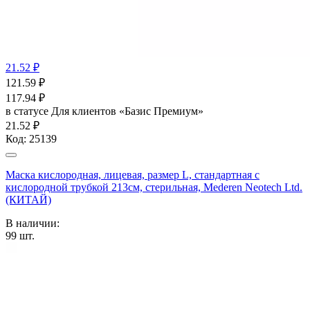
21.52 ₽
121.59
₽
117.94
₽
в статусе
Для клиентов «Базис Премиум»
21.52 ₽
Код:
25139
Маска кислородная, лицевая, размер L, стандартная с
кислородной трубкой 213см, стерильная, Mederen Neotech Ltd.
(КИТАЙ)
В наличии:
99
шт.