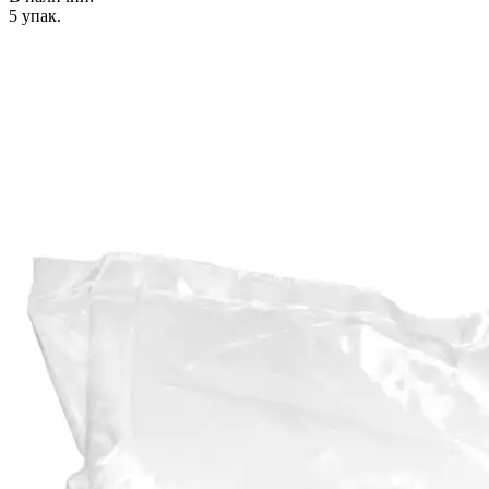
5
упак.