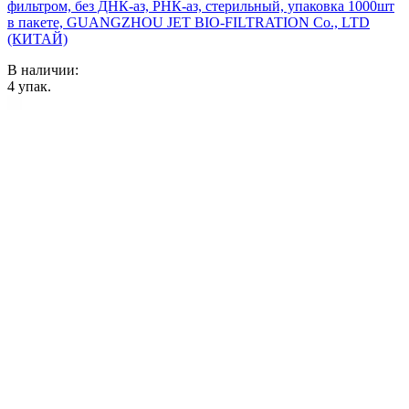
фильтром, без ДНК-аз, РНК-аз, стерильный, упаковка 1000шт
в пакете, GUANGZHOU JET BIO-FILTRATION Co., LTD
(КИТАЙ)
В наличии:
4
упак.