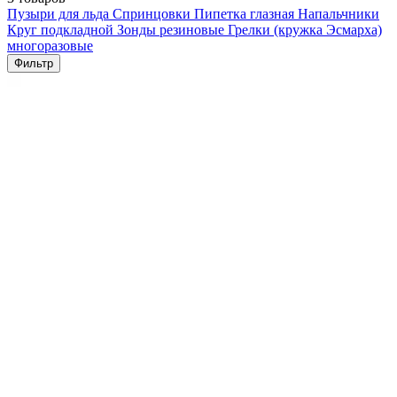
Пузыри для льда
Спринцовки
Пипетка глазная
Напальчники
Круг подкладной
Зонды резиновые
Грелки (кружка Эсмарха)
многоразовые
Фильтр