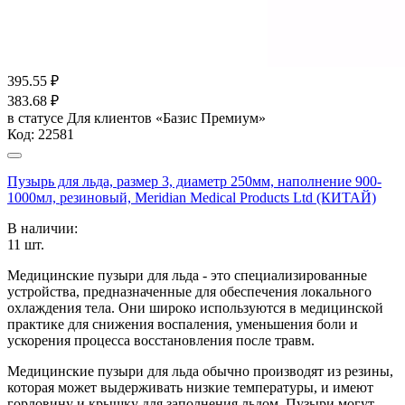
395.55
₽
383.68
₽
в статусе
Для клиентов «Базис Премиум»
Код:
22581
Пузырь для льда, размер 3, диаметр 250мм, наполнение 900-
1000мл, резиновый, Meridian Medical Products Ltd (КИТАЙ)
В наличии:
11
шт.
Медицинские пузыри для льда - это специализированные
устройства, предназначенные для обеспечения локального
охлаждения тела. Они широко используются в медицинской
практике для снижения воспаления, уменьшения боли и
ускорения процесса восстановления после травм.
Медицинские пузыри для льда обычно производят из резины,
которая может выдерживать низкие температуры, и имеют
горловину и крышку для заполнения льдом. Пузыри могут