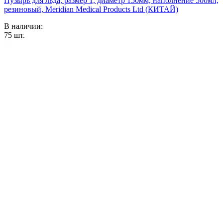
Пузырь для льда, размер 1, диаметр 150мм, наполнение 500мл,
резиновый, Meridian Medical Products Ltd (КИТАЙ)
В наличии:
75
шт.