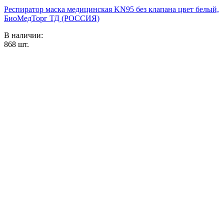
Респиратор маска медицинская KN95 без клапана цвет белый,
БиоМедТорг ТД (РОССИЯ)
В наличии:
868
шт.