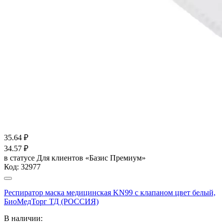
35.64
₽
34.57
₽
в статусе
Для клиентов «Базис Премиум»
Код:
32977
Респиратор маска медицинская KN99 с клапаном цвет белый,
БиоМедТорг ТД (РОССИЯ)
В наличии: