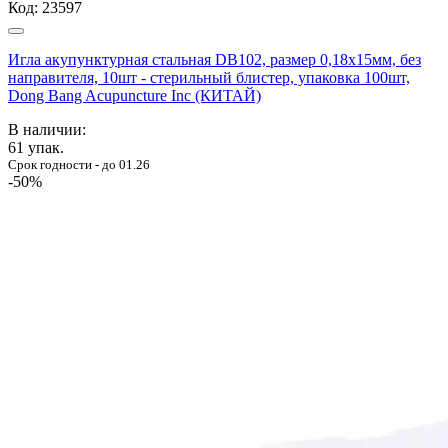
Код:
23597
Игла акупунктурная стальная DB102, размер 0,18х15мм, без
направителя, 10шт - стерильный блистер, упаковка 100шт,
Dong Bang Acupuncture Inc (КИТАЙ)
В наличии:
61
упак.
Срок годности - до 01.26
-50%