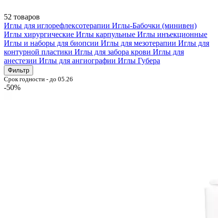
52 товаров
Иглы для иглорефлексотерапии
Иглы-Бабочки (минивен)
Иглы хирургические
Иглы карпульные
Иглы инъекционные
Иглы и наборы для биопсии
Иглы для мезотерапии
Иглы для
контурной пластики
Иглы для забора крови
Иглы для
анестезии
Иглы для ангиографии
Иглы Губера
Фильтр
Срок годности - до 05.26
-50%