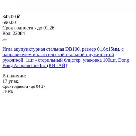
345.00
₽
690.00
Срок годности - до 01.26
Код:
22084
Игла акупунктурная стальная DB100, размер 0,16х15мм, с
направителем и классической стальной пружинчатой
рукояткой, 1шт - стерильный блистер, упаковка 100шт, Dong
Bang Acupuncture Inc (КИТАЙ)
В наличии:
17
упак.
Срок годности - до 04.27
-10%