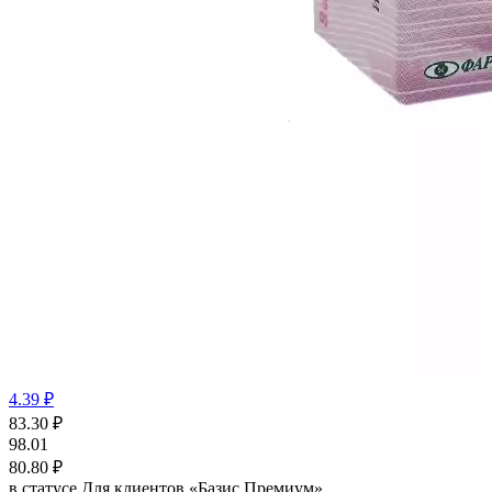
4.39 ₽
83.30
₽
98.01
80.80
₽
в статусе
Для клиентов «Базис Премиум»