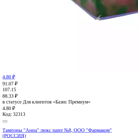
4.80 ₽
91.07
₽
107.15
88.33
₽
в статусе
Для клиентов «Базис Премиум»
4.80 ₽
Код:
32313
Тампоны "Анна" люкс super №8, ООО "Фармаком"
(РОССИЯ)