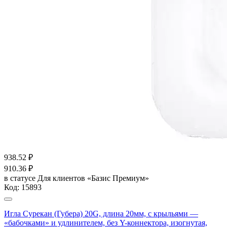
938.52
₽
910.36
₽
в статусе
Для клиентов «Базис Премиум»
Код:
15893
Игла Сурекан (Губера) 20G, длина 20мм, с крыльями —
«бабочками» и удлинителем, без Y-коннектора, изогнутая,