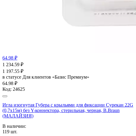
64.98 ₽
1 234.59
₽
1 197.55
₽
в статусе
Для клиентов «Базис Премиум»
64.98 ₽
Код:
24625
Игла изогнутая Губера с крыльями для фиксации Сурекан 22G
(0,7х15м) без Y-коннектора, стерильная, черная, B.Braun
(МАЛАЙЗИЯ)
В наличии:
119
шт.