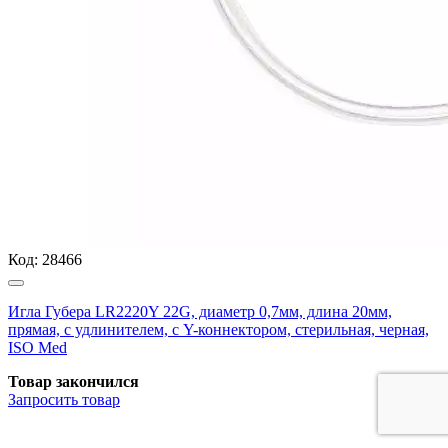
Код:
28466
Игла Губера LR2220Y 22G, диаметр 0,7мм, длина 20мм,
прямая, с удлинителем, с Y-коннектором, стерильная, черная,
ISO Med
Товар закончился
Запросить
товар