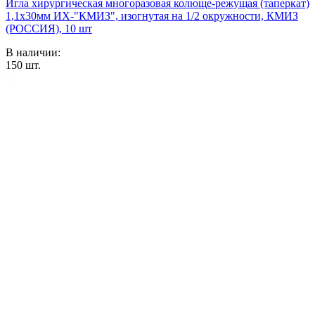
Игла хирургическая многоразовая колюще-режущая (таперкат)
1,1х30мм ИХ-"КМИЗ", изогнутая на 1/2 окружности, КМИЗ
(РОССИЯ), 10 шт
В наличии:
150
шт.