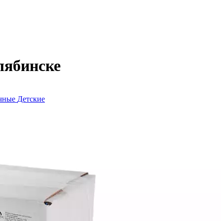
лябинске
очные
Детские