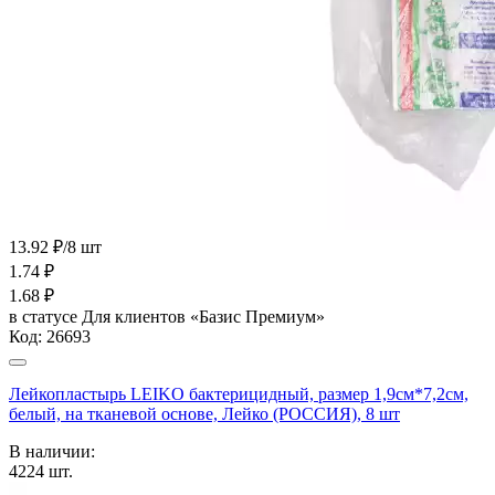
13.92 ₽/8 шт
1.74
₽
1.68
₽
в статусе
Для клиентов «Базис Премиум»
Код:
26693
Лейкопластырь LEIKO бактерицидный, размер 1,9см*7,2см,
белый, на тканевой основе, Лейко (РОССИЯ), 8 шт
В наличии:
4224
шт.