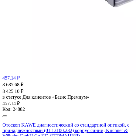
457.14 ₽
8 685.68
₽
8 425.10
₽
в статусе
Для клиентов «Базис Премиум»
457.14 ₽
Код:
24882
Отоскоп KAWE диагностический со стандартной оптикой, с
принадлежностями (01.13100.232) корпус синий, Kirchner &
Wilhelm GmbH Co KD (ГЕРМАНИЯ)