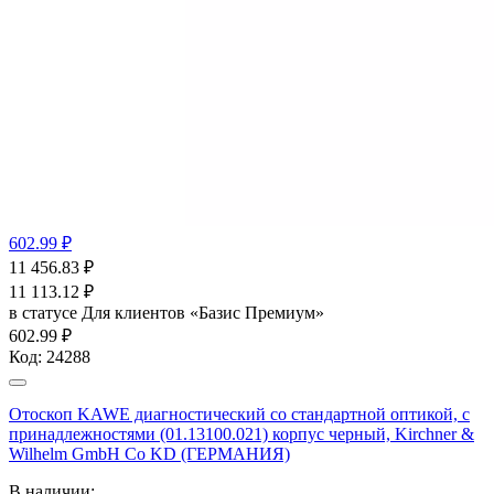
602.99 ₽
11 456.83
₽
11 113.12
₽
в статусе
Для клиентов «Базис Премиум»
602.99 ₽
Код:
24288
Отоскоп KAWE диагностический со стандартной оптикой, с
принадлежностями (01.13100.021) корпус черный, Kirchner &
Wilhelm GmbH Co KD (ГЕРМАНИЯ)
В наличии: