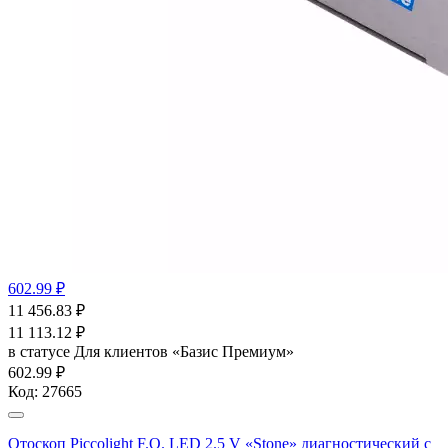
602.99 ₽
11 456.83
₽
11 113.12
₽
в статусе
Для клиентов «Базис Премиум»
602.99 ₽
Код:
27665
Отоскоп Piccolight F.O. LED 2.5 V «Stone» диагностический с