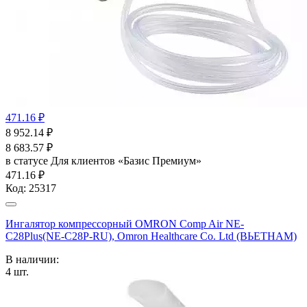
471.16 ₽
8 952.14
₽
8 683.57
₽
в статусе
Для клиентов «Базис Премиум»
471.16 ₽
Код:
25317
Ингалятор компрессорный OMRON Comp Air NE-
C28Plus(NE-C28P-RU), Omron Healthcare Co. Ltd (ВЬЕТНАМ)
В наличии:
4
шт.