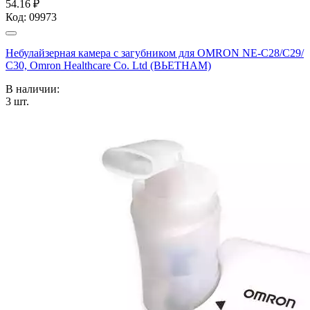
54.16 ₽
Код:
09973
Небулайзерная камера с загубником для OMRON NE-C28/С29/
С30, Omron Healthcare Co. Ltd (ВЬЕТНАМ)
В наличии:
3
шт.