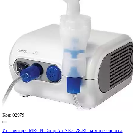
Код:
02979
Ингалятор OMRON Comp Air NE-C28-RU компрессорный,