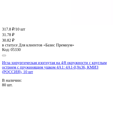
317.8 ₽/10 шт
31.78
₽
30.82
₽
в статусе
Для клиентов «Базис Премиум»
Код:
05330
Игла хирургическая изогнутая на 4/8 окружности с круглым
острием с пружинящим ушком 4А1: 4А1-0,9х36, КМИЗ
(РОССИЯ), 10 шт
В наличии:
80
шт.