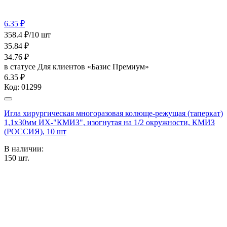
6.35 ₽
358.4 ₽/10 шт
35.84
₽
34.76
₽
в статусе
Для клиентов «Базис Премиум»
6.35 ₽
Код:
01299
Игла хирургическая многоразовая колюще-режущая (таперкат)
1,1х30мм ИХ-"КМИЗ", изогнутая на 1/2 окружности, КМИЗ
(РОССИЯ), 10 шт
В наличии:
150
шт.