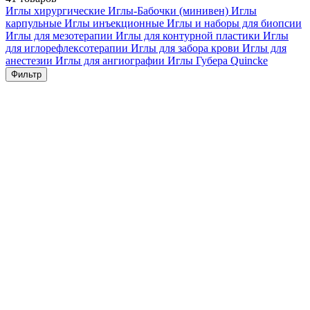
Иглы хирургические
Иглы-Бабочки (минивен)
Иглы
карпульные
Иглы инъекционные
Иглы и наборы для биопсии
Иглы для мезотерапии
Иглы для контурной пластики
Иглы
для иглорефлексотерапии
Иглы для забора крови
Иглы для
анестезии
Иглы для ангиографии
Иглы Губера
Quincke
Фильтр