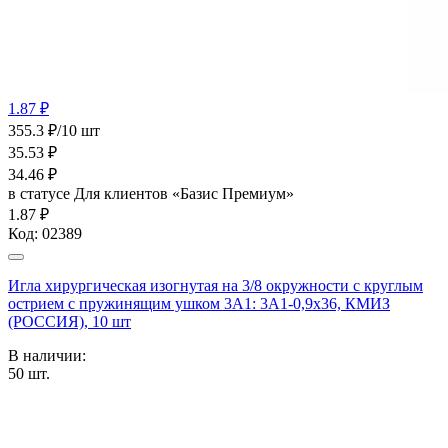
1.87 ₽
355.3 ₽/10 шт
35.53
₽
34.46
₽
в статусе
Для клиентов «Базис Премиум»
1.87 ₽
Код:
02389
Игла хирургическая изогнутая на 3/8 окружности с круглым
острием с пружинящим ушком 3А1: 3А1-0,9х36, КМИЗ
(РОССИЯ), 10 шт
В наличии:
50
шт.