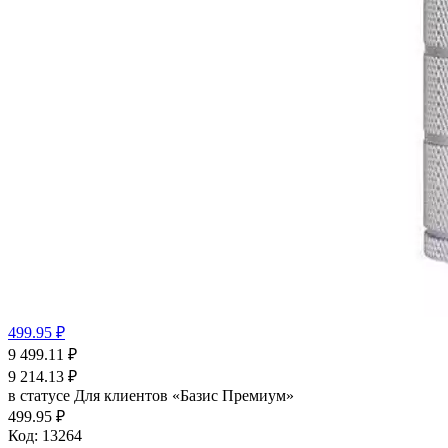
499.95 ₽
9 499.11
₽
9 214.13
₽
в статусе
Для клиентов «Базис Премиум»
499.95 ₽
Код:
13264