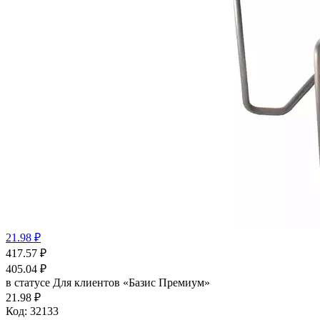
21.98 ₽
417.57
₽
405.04
₽
в статусе
Для клиентов «Базис Премиум»
21.98 ₽
Код:
32133