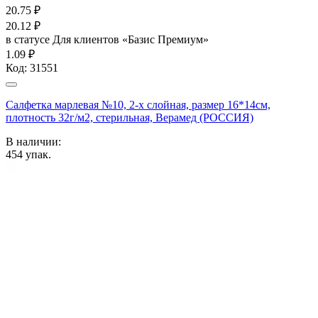
20.75
₽
20.12
₽
в статусе
Для клиентов «Базис Премиум»
1.09 ₽
Код:
31551
Салфетка марлевая №10, 2-х слойная, размер 16*14см,
плотность 32г/м2, стерильная, Верамед (РОССИЯ)
В наличии:
454
упак.