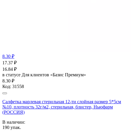
8.30 ₽
17.37
₽
16.84
₽
в статусе
Для клиентов «Базис Премиум»
8.30 ₽
Код:
31558
Салфетка марлевая стерильная 12-ти слойная размер 5*5см
№10, плотность 32г/м2, стерильная, блистер, Ньюфарм
(РОССИЯ)
В наличии:
190
упак.