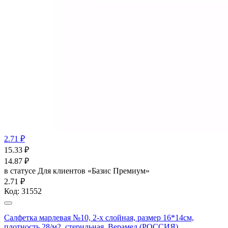
2.71 ₽
15.33
₽
14.87
₽
в статусе
Для клиентов «Базис Премиум»
2.71 ₽
Код:
31552
Салфетка марлевая №10, 2-х слойная, размер 16*14см,
плотность 28/м2, стерильная, Верамед (РОССИЯ)