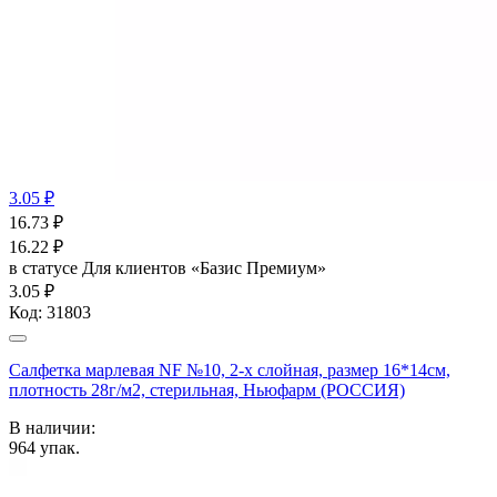
3.05 ₽
16.73
₽
16.22
₽
в статусе
Для клиентов «Базис Премиум»
3.05 ₽
Код:
31803
Салфетка марлевая NF №10, 2-х слойная, размер 16*14см,
плотность 28г/м2, стерильная, Ньюфарм (РОССИЯ)
В наличии:
964
упак.