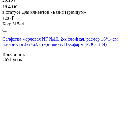
20.10
₽
19.49
₽
в статусе
Для клиентов «Базис Премиум»
1.06 ₽
Код:
31544
Салфетка марлевая NF №10, 2-х слойная, размер 16*14см,
плотность 32г/м2, стерильная, Ньюфарм (РОССИЯ)
В наличии:
2651
упак.