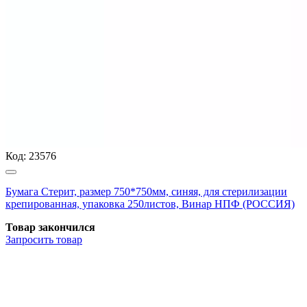
Код:
23576
Бумага Стерит, размер 750*750мм, синяя, для стерилизации
крепированная, упаковка 250листов, Винар НПФ (РОССИЯ)
Товар закончился
Запросить
товар