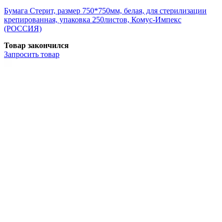
Бумага Стерит, размер 750*750мм, белая, для стерилизации
крепированная, упаковка 250листов, Комус-Импекс
(РОССИЯ)
Товар закончился
Запросить
товар