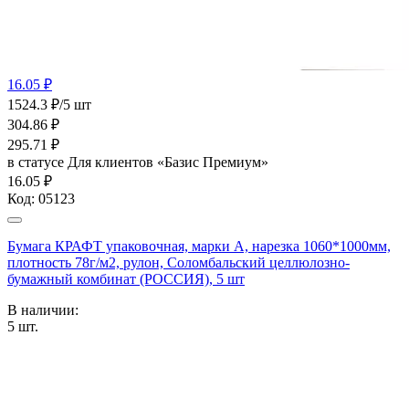
16.05 ₽
1524.3 ₽/5 шт
304.86
₽
295.71
₽
в статусе
Для клиентов «Базис Премиум»
16.05 ₽
Код:
05123
Бумага КРАФТ упаковочная, марки А, нарезка 1060*1000мм,
плотность 78г/м2, рулон, Соломбальский целлюлозно-
бумажный комбинат (РОССИЯ), 5 шт
В наличии:
5
шт.