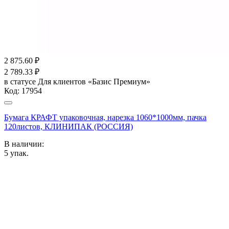
2 875.60
₽
2 789.33
₽
в статусе
Для клиентов «Базис Премиум»
Код:
17954
Бумага КРАФТ упаковочная, нарезка 1060*1000мм, пачка
120листов, КЛИНИПАК (РОССИЯ)
В наличии:
5
упак.