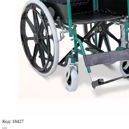
Код:
18427