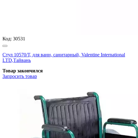
Код:
30531
Стул 10570/Т, для ванн, санитарный, Valentine International
LTD,Тайвань
Товар закончился
Запросить
товар