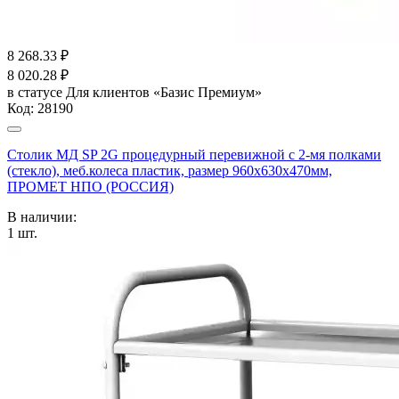
8 268.33
₽
8 020.28
₽
в статусе
Для клиентов «Базис Премиум»
Код:
28190
Столик МД SP 2G процедурный перевижной с 2-мя полками
(стекло), меб.колеса пластик, размер 960x630x470мм,
ПРОМЕТ НПО (РОССИЯ)
В наличии:
1
шт.