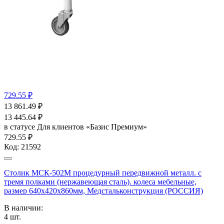
729.55 ₽
13 861.49
₽
13 445.64
₽
в статусе
Для клиентов «Базис Премиум»
729.55 ₽
Код:
21592
Столик МСК-502М процедурный передвижной металл. с
тремя полками (нержавеющая сталь). колеса мебельные,
размер 640х420х860мм, Медстальконструкция (РОССИЯ)
В наличии:
4
шт.