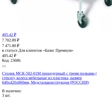
405.42 ₽
7 702.89
₽
7 471.80
₽
в статусе
Для клиентов «Базис Премиум»
405.42 ₽
Код:
23686
Столик МСК-502-01М процедурный с тремя полками (
стекло), колеса мебельные из пластика, размер
640х420х860мм, Медстальконструкция (РОССИЯ)
В наличии:
3
шт.