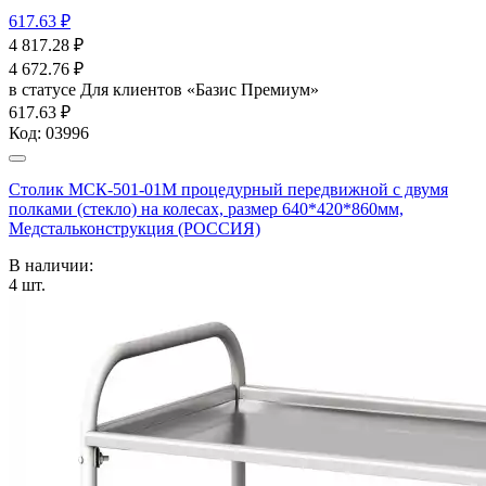
617.63 ₽
4 817.28
₽
4 672.76
₽
в статусе
Для клиентов «Базис Премиум»
617.63 ₽
Код:
03996
Столик МСК-501-01М процедурный передвижной с двумя
полками (стекло) на колесах, размер 640*420*860мм,
Медстальконструкция (РОССИЯ)
В наличии:
4
шт.