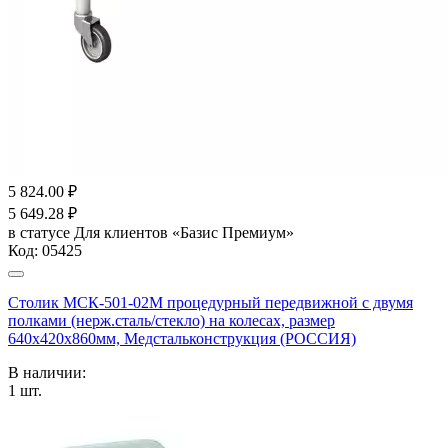
5 824.00
₽
5 649.28
₽
в статусе
Для клиентов «Базис Премиум»
Код:
05425
Столик МСК-501-02М процедурный передвижной с двумя
полками (нерж.сталь/стекло) на колесах, размер
640х420х860мм, Медстальконструкция (РОССИЯ)
В наличии:
1
шт.