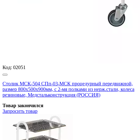
Код:
02051
Столик МСК-504 СПп-03-МСК процедурный передвижной,
размер 800х500х900мм, с 2-мя полками из нерж.стали, колеса
резиновые, Медстальконструкция (РОССИЯ)
Товар закончился
Запросить
товар