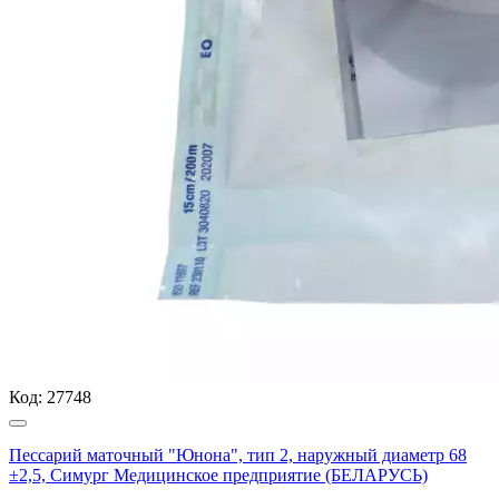
Код:
27748
Пессарий маточный "Юнона", тип 2, наружный диаметр 68
±2,5, Симург Медицинское предприятие (БЕЛАРУСЬ)