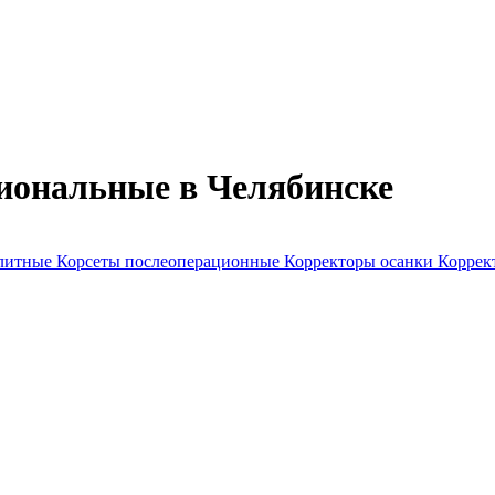
иональные в Челябинске
улитные
Корсеты послеоперационные
Корректоры осанки
Коррек