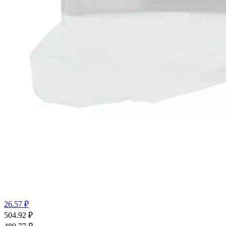
26.57 ₽
504.92
₽