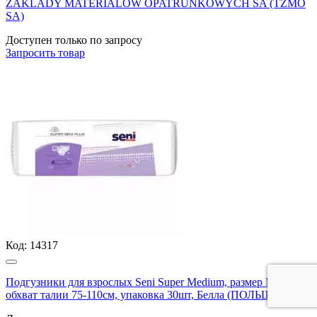
ZAKLADY MATERIALOW OPATRUNKOWYCH SA (TZMO
SA)
Доступен только по запросу
Запросить
товар
Код:
14317
Подгузники для взрослых Seni Super Medium, размер М(2),
обхват талии 75-110см, упаковка 30шт, Белла (ПОЛЬША)