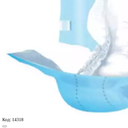
Код:
14318