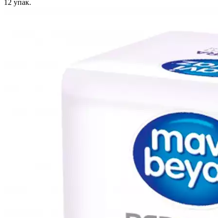
12
упак.