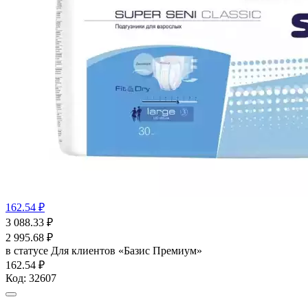
162.54 ₽
3 088.33
₽
2 995.68
₽
в статусе
Для клиентов «Базис Премиум»
162.54 ₽
Код:
32607