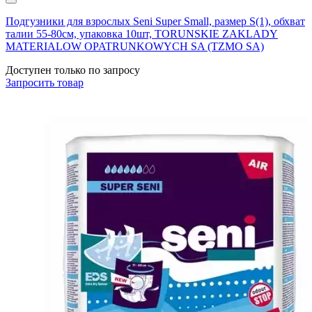
Подгузники для взрослых Seni Super Small, размер S(1), обхват
талии 55-80см, упаковка 10шт, TORUNSKIE ZAKLADY
MATERIALOW OPATRUNKOWYCH SA (TZMO SA)
Доступен только по запросу
Запросить
товар