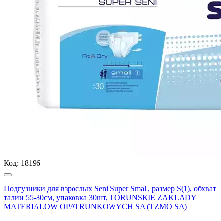
Код:
18196
Подгузники для взрослых Seni Super Small, размер S(1), обхват
талии 55-80см, упаковка 30шт, TORUNSKIE ZAKLADY
MATERIALOW OPATRUNKOWYCH SA (TZMO SA)