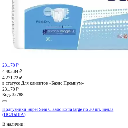
231.78 ₽
4 403.84
₽
4 271.72
₽
в статусе
Для клиентов «Базис Премиум»
231.78 ₽
Код:
32788
Подгузники Super Seni Classic Extra large по 30 шт, Белла
(ПОЛЬША)
В наличии: