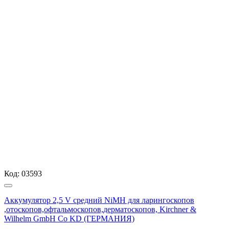
Код:
03593
Аккумулятор 2,5 V средний NiMH для ларингоскопов
,отоскопов,офтальмоскопов,дерматоскопов, Kirchner &
Wilhelm GmbH Co KD (ГЕРМАНИЯ)