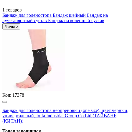
1 товаров
Бандаж для голеностопа
Бандаж шейный
Бандаж на
лучезапястный сустав
Бандаж на коленный сустав
Фильтр
Код:
17378
Бандаж для голеностопа неопреновый (one size), цвет черный,
универсальный, Irufa Industrial Group Co Ltd (ТАЙВАНЬ
(КИТАЙ))
Товар закончился