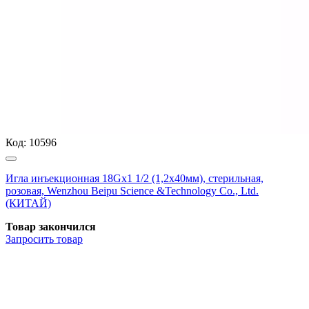
Код:
10596
Игла инъекционная 18Gх1 1/2 (1,2х40мм), стерильная,
розовая, Wenzhou Beipu Science &Technology Co., Ltd.
(КИТАЙ)
Товар закончился
Запросить
товар