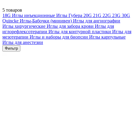
5 товаров
18G
Иглы инъекционные
Иглы Губера
20G
21G
22G
23G
30G
Quincke
Иглы-Бабочки (минивен)
Иглы для ангиографии
Иглы хирургические
Иглы для забора крови
Иглы для
иглорефлексотерапии
Иглы для контурной пластики
Иглы для
мезотерапии
Иглы и наборы для биопсии
Иглы карпульные
Иглы для анестезии
Фильтр