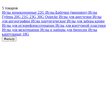
5 товаров
Иглы инъекционные
22G
Иглы-Бабочки (минивен)
Иглы
Губера
20G
21G
23G
30G
Quincke
Иглы для анестезии
Иглы
для ангиографии
Иглы хирургические
Иглы для забора крови
Иглы для иглорефлексотерапии
Иглы для контурной пластики
Иглы для мезотерапии
Иглы и наборы для биопсии
Иглы
карпульные
18G
Фильтр