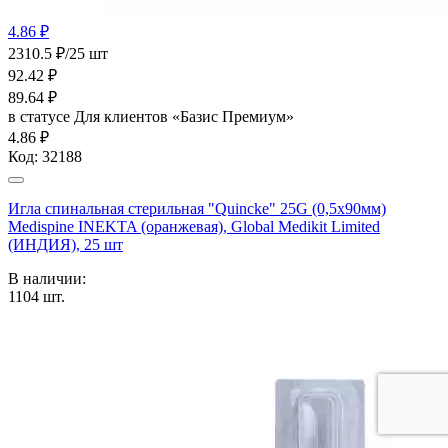
4.86 ₽
2310.5 ₽/25 шт
92.42
₽
89.64
₽
в статусе
Для клиентов «Базис Премиум»
4.86 ₽
Код:
32188
Игла спинальная стерильная "Quincke" 25G (0,5x90мм)
Medispine INEKTA (оранжевая), Global Medikit Limited
(ИНДИЯ), 25 шт
В наличии:
1104
шт.