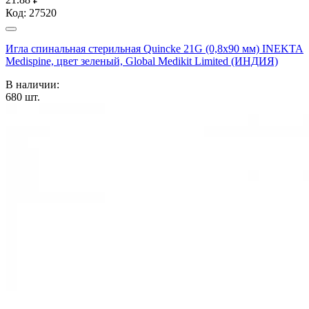
Код:
27520
Игла спинальная стерильная Quincke 21G (0,8х90 мм) INEKTA
Medispine, цвет зеленый, Global Medikit Limited (ИНДИЯ)
В наличии:
680
шт.