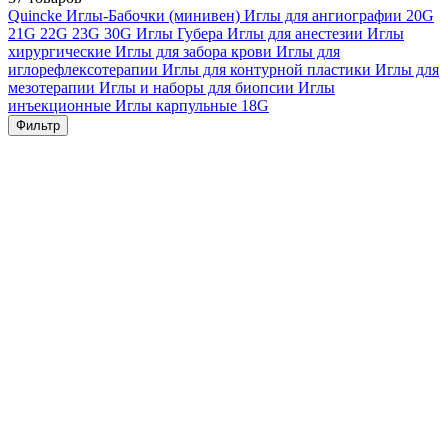
Quincke
Иглы-Бабочки (минивен)
Иглы для ангиографии
20G
21G
22G
23G
30G
Иглы Губера
Иглы для анестезии
Иглы
хирургические
Иглы для забора крови
Иглы для
иглорефлексотерапии
Иглы для контурной пластики
Иглы для
мезотерапии
Иглы и наборы для биопсии
Иглы
инъекционные
Иглы карпульные
18G
Фильтр