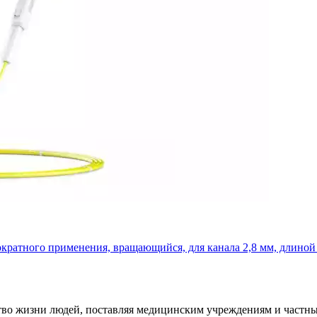
кратного применения, вращающийся, для канала 2,8 мм, длиной
ество жизни людей, поставляя медицинским учреждениям и част