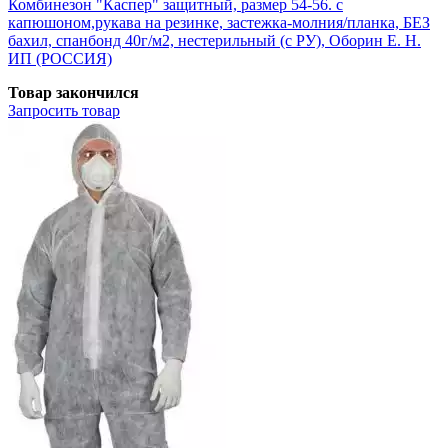
Комбинезон "Каспер" защитный, размер 54-56. с
капюшоном,рукава на резинке, застежка-молния/планка, БЕЗ
бахил, спанбонд 40г/м2, нестерильный (с РУ), Оборин Е. Н.
ИП (РОССИЯ)
Товар закончился
Запросить
товар