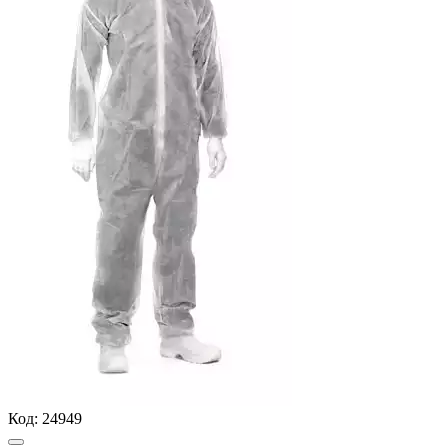
Код:
24949