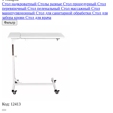
Стол надкроватный
Столы разные
Стол процедурный
Стол
перевязочный
Стол пеленальный
Стол массажный
Стол
манипуляционный
Стол для санитарной обработки
Стол для
забора крови
Стол для врача
Фильтр
Код:
12413