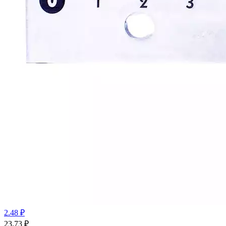
2.48 ₽
23.73
₽