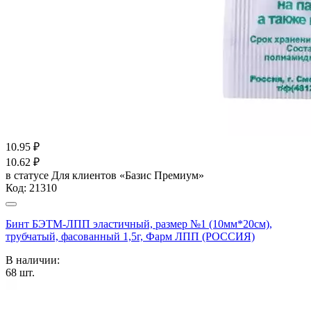
10.95
₽
10.62
₽
в статусе
Для клиентов «Базис Премиум»
Код:
21310
Бинт БЭТМ-ЛПП эластичный, размер №1 (10мм*20см),
трубчатый, фасованный 1,5г, Фарм ЛПП (РОССИЯ)
В наличии:
68
шт.