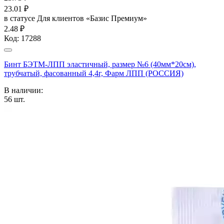
23.01
₽
в статусе
Для клиентов «Базис Премиум»
2.48 ₽
Код:
17288
Бинт БЭТМ-ЛПП эластичный, размер №6 (40мм*20см),
трубчатый, фасованный 4,4г, Фарм ЛПП (РОССИЯ)
В наличии:
56
шт.