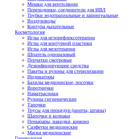
Мешки для вентиляции
Переходники, соединители для ИВЛ
Трубки эндотрахеальные и ларингеальные
Воздуховоды
Контура дыхательные
Косметология
Иглы для иглорефлексотерапии
Иглы для контурной пластики
Иглы для мезотерапии
Шпатель одноразовый
Перчатки смотровые
Дезинфицирующие средства
Пакеты и рулоны для стерилизации
Индикаторы
Бахилы медицинские, носочки
Воротнички
Наматрасники
Рулоны гигиенические
Тапочки
Трусы для процедур (шорты, штаны)
Шапочки и колпаки
Пеньюары, накидки, кимоно
Салфетки медицинские
Маски медицинские
Гинекология