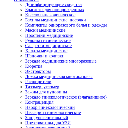
Дезинфицирующие средства
Браслеты для новорожденных
Кресло гинекологическое
Бахилы медицинские, носочки
Комплекты одноразового белья и одежды
Маски медицинские
Простыни медицинские
Рулоны гигиенические
Салфетки медицинские
Халаты медицинские
Шапочки и колпаки
Зеркала медицинские многоразовые
Кюретка
Экстракторы
Ложка медицинская многоразовая
Расширители
Тазомер, угломер
Зажим для пуповины
Зеркало гинекологическое (влагалищное)
Контрацепция
Набор гинекологический
Пессарии гинекологические
Зонд урогенитальный
Презервативы для УЗИ
Аспиратор вакуумный