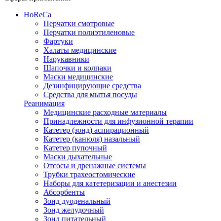
HoReCa
Перчатки смотровые
Перчатки полиэтиленовые
Фартуки
Халаты медицинские
Нарукавники
Шапочки и колпаки
Маски медицинские
Дезинфицирующие средства
Средства для мытья посуды
Реанимация
Медицинские расходные материалы
Принадлежности для инфузионной терапии
Катетер (зонд) аспирационный
Катетер (канюля) назальный
Катетер пупочный
Маски дыхательные
Отсосы и дренажные системы
Трубки трахеостомические
Наборы для катетеризации и анестезии
Абсорбенты
Зонд дуоденальный
Зонд желудочный
Зонд питательный